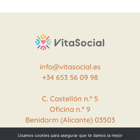
info@vitasocial.es
+34 653 56 09 98
C. Castellón
n.º
5
Oficina
n.º
9
Benidorm (Alicante) 03503
Usamos cookies para asegurar que te damos la mejor
Política de privacitat