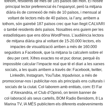
tothom, residents de més de 185 països del món. El nostre
principal lector preferencial és l’espanyol, però la mitjana
diària és de connexió de més de 10 països, i mensual al
voltant de lectors més de 40 països, ia l’any, arribem a
tothom, són gairebé 187 països crec que han llegit CALVARI
o també residents dels països. Nosaltres ens guiem per les
estadístiques que ens dóna WordPress. L’audiència lectora
de mitjana diària gira al voltant de 15-20.000 lectors, els
impactes de visualització arriben a més de 160.000
seguidors a Facebook, que la mitjana la calculem sobre el
deu per cent. Xifres exactes no et puc donar, perquè és
impossible calcular l’impacte real que té el diari a les xarxes
socials, a les quals arribem a través de: Facebook, twitter,
LinkedIn, Instagram, YouTube, tripadvisor, a més de
promocionar-nos i publicitar-nos als principals ens culturals i
socials de la ciutat. Col·laborem amb entitats, com: El Far
d’Alexandria, el Club d’Opinió, on tenim banner de
col·laboració als seus cartells, BOM Radio Benidorm, 8 La
Marina TV, IA MÉS publicitem els diferents esdeveniments