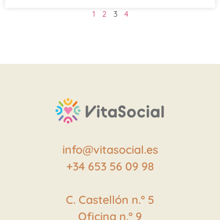
1
2
3
4
info@vitasocial.es
+34 653 56 09 98
C. Castellón
n.º
5
Oficina
n.º
9