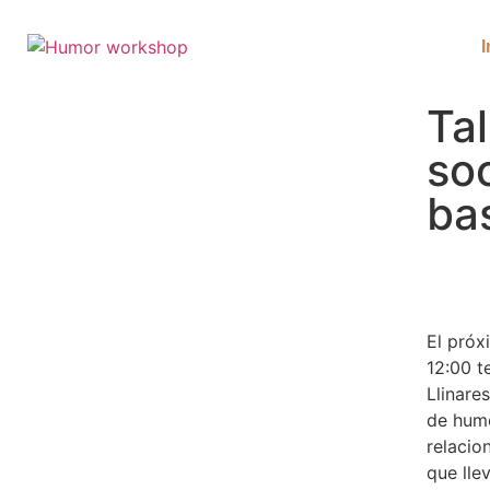
I
Tal
so
ba
El próx
12:00 t
Llinare
de humo
relacio
que lle