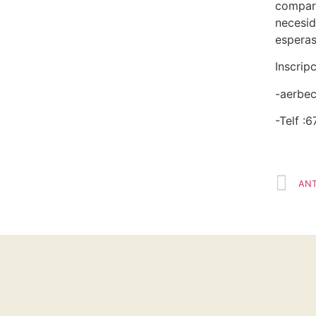
compart
necesid
esperas
Inscripc
-aerbe
-Telf :
ANT