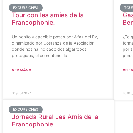
EXCURSIONES
TOU
Tour con les amies de la
Gas
Francophonie.
Be
Un bonito y apacible paseo por Alfaz del Py,
¿Te 
dinamizado por Costanza de la Asociación
form
donde nos ha indicado dos algarrobos
por s
protegidos, el cementerio, la
pers
VER MÁS »
VER 
31/05/2024
10/05
EXCURSIONES
Jornada Rural Les Amis de la
Francophonie.