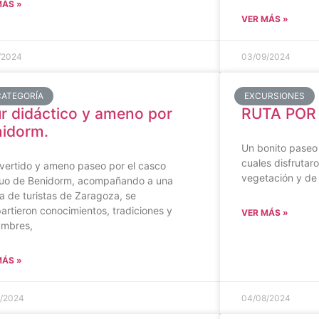
MÁS »
VER MÁS »
/2024
03/09/2024
CATEGORÍA
EXCURSIONES
r didáctico y ameno por
RUTA POR 
idorm.
Un bonito paseo 
cuales disfrutaro
vertido y ameno paseo por el casco
vegetación y de
guo de Benidorm, acompañando a una
ia de turistas de Zaragoza, se
rtieron conocimientos, tradiciones y
VER MÁS »
umbres,
MÁS »
/2024
04/08/2024