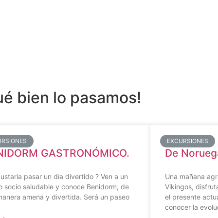
ué bien lo pasamos!
URSIONES
EXCURSIONES
NIDORM GASTRONÓMICO.
De Norue
ustaría pasar un día divertido ? Ven a un
Una mañana agr
o socio saludable y conoce Benidorm, de
Vikingos, disfru
manera amena y divertida. Será un paseo
el presente actu
conocer la evolu