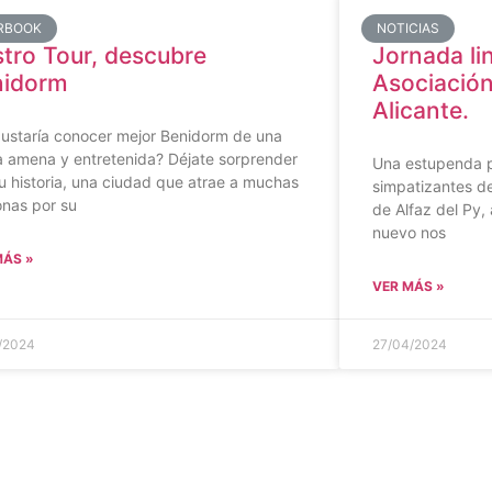
RBOOK
NOTICIAS
tro Tour, descubre
Jornada li
nidorm
Asociació
Alicante.
gustaría conocer mejor Benidorm de una
a amena y entretenida? Déjate sorprender
Una estupenda pa
u historia, una ciudad que atrae a muchas
simpatizantes de
onas por su
de Alfaz del Py, 
nuevo nos
MÁS »
VER MÁS »
/2024
27/04/2024