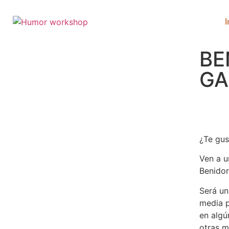
I
BE
GA
¿Te gus
Ven a u
Benidor
Será un
media p
en algú
otras m