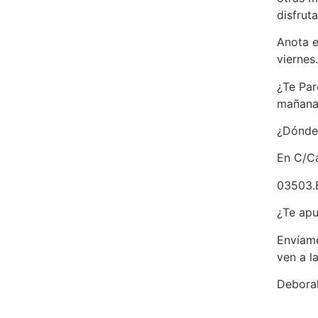
disfruta
Anota e
viernes.
¿Te Par
mañana 
¿Dónde
En C/Ca
03503.
¿Te apu
Envíam
ven a l
Debora