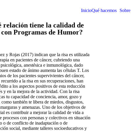
Inicio
Qué hacemos
Sobre
 relación tiene la calidad de
 con Programas de Humor?
z y Rojas (2017) indican que la risa es utilizada
rapia en pacientes de cáncer, cubriendo una
 psicológica, anestésica e inmunológica, dado
buen estado de ánimo aumenta las células T. Los
ios de los pacientes supervivientes del cáncer,
recurrido a la risa en sus recuperaciones, han
dito a los aspectos positivos de esta reducción
és y en la mejora de la actividad. Con la risa
as tu capacidad de conciencia, amor, gozo y
d como también te libera de miedos, disgustos,
amarguras y amenazas. Uno de los objetivos de
ial es contribuir a mejorar la calidad de vida a
de procesos con personas y colectivos en situación
o o de conflicto de inadaptación o de
ción social, mediante talleres socioeducativos y