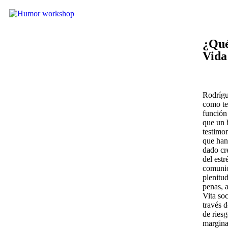
¿Qué
Vida
Rodrígue
como te
función
que un 
testimon
que han 
dado cré
del estr
comunic
plenitu
penas, 
Vita soc
través 
de riesg
margina